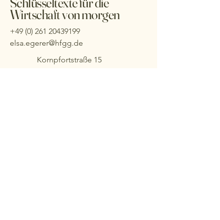
Schlüsseltexte für die
Wirtschaft von morgen
+49 (0) 261 20439199
elsa.egerer@hfgg.de
Kornpfortstraße 15
56068 Koblenz
Impressum